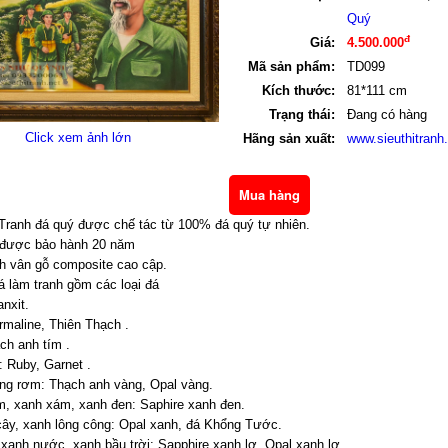
Quý
đ
Giá:
4.500.000
Mã sản phẩm:
TD099
Kích thước:
81*111 cm
Trạng thái:
Đang có hàng
Click xem ảnh lớn
Hãng sản xuất:
www.sieuthitranh
ranh đá quý được chế tác từ 100% đá quý tự nhiên.
được bảo hành 20 năm
h vân gỗ composite cao cập.
đá làm tranh gồm các loại đá
anxit.
rmaline, Thiên Thạch .
ch anh tím .
: Ruby, Garnet .
ng rơm: Thạch anh vàng, Opal vàng.
, xanh xám, xanh đen: Saphire xanh đen.
cây, xanh lông công: Opal xanh, đá Khổng Tước.
 xanh nước, xanh bầu trời: Sapphire xanh lơ, Opal xanh lơ.