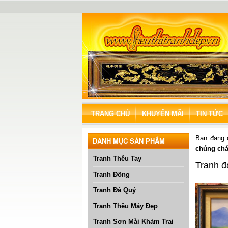
TRANG CHỦ
KHUYẾN MÃI
TIN TỨC
Bạn đang
DANH MỤC SẢN PHẨM
chúng chá
Tranh Thêu Tay
Tranh đ
Tranh Đồng
Tranh Đá Quý
Tranh Thêu Máy Đẹp
Tranh Sơn Mài Khảm Trai