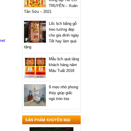
TRUYỀN – Xuân
Tân Sửu – 2021
Lốc lịch bằng gỗ
treo tường đẹp
cho gia đình ngày
.net
Tết hay làm quà
tặng
Mẫu lịch quà tặng
khách hàng năm
Mậu Tuất 2018
9 mẹo nhỏ phong
thủy giúp giấc
ngủ tròn trịa
SẢN PHẨM KHUYẾN MẠI