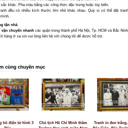
sắc khác: Pha màu bằng các công thức đặc trưng hoặc tùy biến.
ranh đều có nhiều kích thước lớn nhỏ khác nhau. Quý vị có thể đặt tranh
 mình.
ng tận nhà
.
í vận chuyển nhanh
các quận trong thành phố Hà Nội, Tp. HCM và Bắc Ninh
h hàng ở xa xin vui lòng liên hệ với chúng tôi để được hỗ trợ.
m cùng chuyên mục
g hồ điện tử hình 3
Chủ tịch Hồ Chí Minh thăm
Tranh in đen trắng,