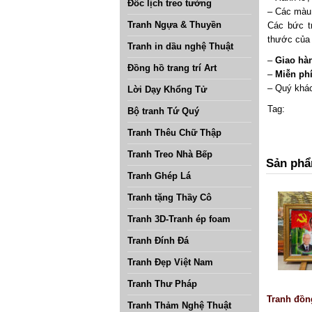
Đốc lịch treo tường
– Các màu 
Tranh Ngựa & Thuyền
Các bức t
thước của
Tranh in dầu nghệ Thuật
–
Giao hà
Đồng hồ trang trí Art
–
Miễn ph
– Quý khác
Lời Dạy Khổng Tử
Tag:
Bộ tranh Tứ Quý
Tranh Thêu Chữ Thập
Tranh Treo Nhà Bếp
Sản phẩ
Tranh Ghép Lá
Tranh tặng Thầy Cô
Tranh 3D-Tranh ép foam
Tranh Đính Đá
Tranh Đẹp Việt Nam
Tranh Thư Pháp
Tranh đồn
Tranh Thảm Nghệ Thuật