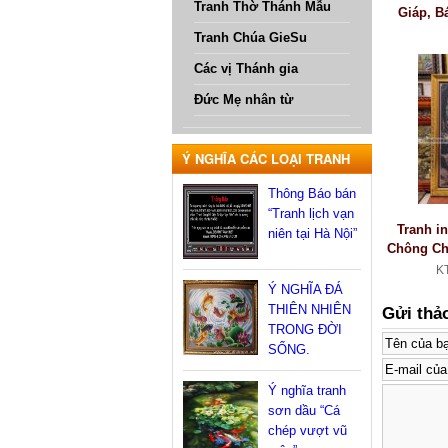
Tranh Thờ Thánh Mẫu
Giáp, B
Tranh Chúa GieSu
Các vị Thánh gia
Đức Mẹ nhân từ
Ý NGHĨA CÁC LOẠI TRANH
Thông Báo bán
“Tranh lịch vạn
Tranh i
niên tại Hà Nội”
Chông Ch
K
Ý NGHĨA ĐÁ
THIÊN NHIÊN
Gửi thả
TRONG ĐỜI
SỐNG.
Ý nghĩa tranh
sơn dầu “Cá
chép vượt vũ