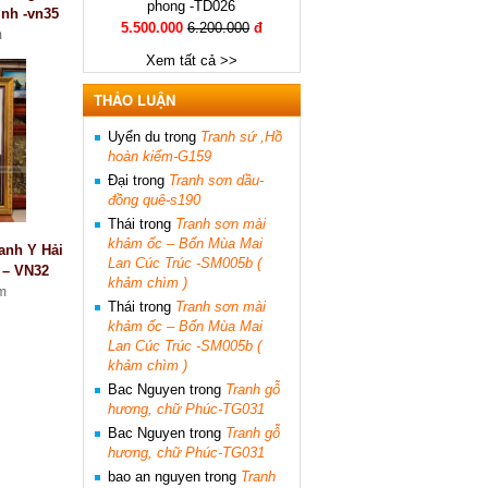
phong -TD026
nh -vn35
5.500.000
6.200.000
đ
m
Xem tất cả >>
THẢO LUẬN
Uyển du
trong
Tranh sứ ,Hồ
hoàn kiếm-G159
Đại
trong
Tranh sơn dầu-
đồng quê-s190
Thái
trong
Tranh sơn mài
khảm ốc – Bốn Mùa Mai
anh Y Hải
Lan Cúc Trúc -SM005b (
 – VN32
khảm chìm )
m
Thái
trong
Tranh sơn mài
khảm ốc – Bốn Mùa Mai
Lan Cúc Trúc -SM005b (
khảm chìm )
Bac Nguyen
trong
Tranh gỗ
hương, chữ Phúc-TG031
Bac Nguyen
trong
Tranh gỗ
hương, chữ Phúc-TG031
bao an nguyen
trong
Tranh