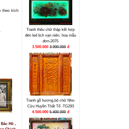
 theo kích
Tranh thêu chữ thập kết hợp
.
đèn led lịch vạn niên, hoa mẫu
đơn-2075
3.500.000
3.990.000
đ
Tranh gỗ hương,bộ chữ Nho-
Cửu Huyền Thất Tổ -TG293
4.500.000
5.400.000
đ
 Bác Hồ ,