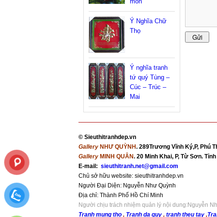
môn”
Ý Nghĩa Chữ
Thọ
Ý nghĩa tranh
tứ quý Tùng –
Cúc – Trúc –
Mai
©
Sieuthitranhdep.vn
Gallery
NHƯ QUỲNH
. 289Trương Vĩnh Ký,P, Phú T
Gallery
MINH QUÂN
. 20 Minh Khai, P, Từ Sơn. Tỉ
E-mail:
sieuthitranh.net@gmail.com
Chủ sở hữu website: sieuthitranhdep.vn
Người Đại Diện: Nguyễn Như Quỳnh
Địa chỉ:
Thành Phố Hồ Chí Minh
Người chịu trách nhiệm quản lý nội dung:Nguyễn 
Tranh mung tho
,
Tranh da quy
,
tranh theu tay
,
Tra