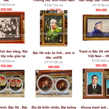
Bác
Trường Học sinh miền Nam
Bác Giáp, Bác Trườ
số 12, TP Hải Phòng -vn037
Bác Phạm Văn Đồng
T:35*55 cm
KT:91*131 cm
KT:70*90 c
650.000
1.300.000
900.000
hồi đen trắng, Bác
Tranh in Bác Hồ vớ
Bác Hồ mặc áo lính , ảnh in
 lớp mẫu giáo tại
Việt Nam – 1
dầu -vn036
 Việt Bắc năm 1953
KT:70*100 c
T:59*69 cm
KT:70*100 cm
900.000
550.000
900.000
 hình, Bác Hồ , Bác
Đĩa đá thiên nhiên, Đại tướng
Khung tranh ảnh ,