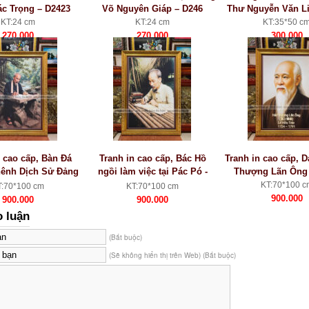
ác Trọng – D2423
Võ Nguyên Giáp – D246
Thư Nguyễn Văn Li
KT:24 cm
KT:24 cm
KT:35*50 c
270.000
270.000
300.000
n cao cấp, Bàn Đá
Tranh in cao cấp, Bác Hồ
Tranh in cao cấp, D
ênh Dịch Sử Đảng
ngồi làm việc tại Pác Pó -
Thượng Lãn Ông
– VN34
VN33
KT:70*100 c
T:70*100 cm
KT:70*100 cm
900.000
900.000
900.000
o luận
(Bắt buộc)
(Sẽ không hiển thị trên Web) (Bắt buộc)