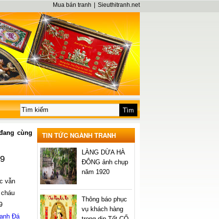
Mua bán tranh
|
Sieuthitranh.net
 đang cùng
TIN TỨC NGÀNH TRANH
LÀNG DỪA HÀ
99
ĐÔNG ảnh chụp
năm 1920
c vẫn
 cháu
Thông báo phục
9
vụ khách hàng
ranh Đá
trong dịp Tết CỔ