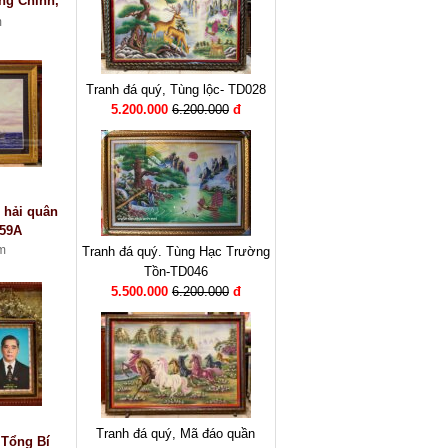
ng Chinh,
 – vn037
m
Tranh đá quý, Tùng lộc- TD028
5.200.000
6.200.000
đ
i hải quân
959A
m
Tranh đá quý. Tùng Hạc Trường
Tồn-TD046
5.500.000
6.200.000
đ
Tranh đá quý, Mã đáo quần
 Tổng Bí