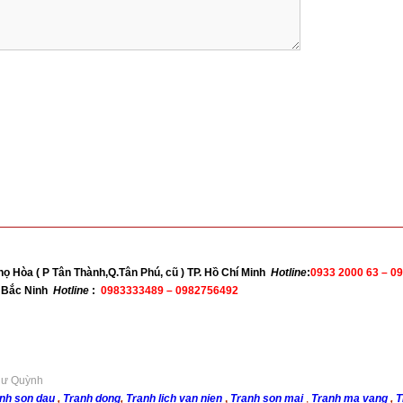
họ Hòa ( P Tân Thành,Q.Tân Phú, cũ ) TP. Hồ Chí Minh
Hotline
:
0933 2000 63 –
09
nh Bắc Ninh
Hotline
:
0983333489 – 0982756492
Như Quỳnh
nh son dau
,
Tranh dong
,
Tranh lich van nien
,
Tranh son mai
,
Tranh ma vang
,
T