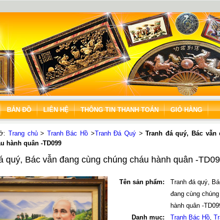
BẢN ĐỒ
LIÊN HỆ
THÔNG TIN THANH TOÁN
GIỎ HÀNG
 ở:
Trang chủ
>
Tranh Bác Hồ
>
Tranh Đá Quý
>
Tranh đá quý, Bác vẫn
u hành quân -TD099
á quý, Bác vẫn đang cùng chúng cháu hành quân -TD0
Tên sản phẩm:
Tranh đá quý, Bá
đang cùng chúng
hành quân -TD09
Danh mục:
Tranh Bác Hồ
,
T