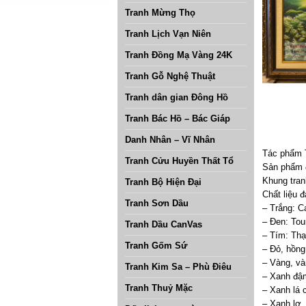
Tranh Mừng Thọ
Tranh Lịch Vạn Niên
Tranh Đồng Mạ Vàng 24K
Tranh Gỗ Nghệ Thuật
Tranh dân gian Đông Hồ
Tranh Bác Hồ – Bác Giáp
Danh Nhân – Vĩ Nhân
Tác phẩm T
Tranh Cửu Huyền Thất Tổ
Sản phẩm 
Khung tran
Tranh Bộ Hiện Đại
Chất liệu 
Tranh Sơn Dầu
– Trắng: C
– Đen: Tou
Tranh Dầu CanVas
– Tím: Thạ
Tranh Gốm Sứ
– Đỏ, hồng
– Vàng, và
Tranh Kim Sa – Phù Điêu
– Xanh đậm
Tranh Thuỷ Mặc
– Xanh lá 
– Xanh lơ,