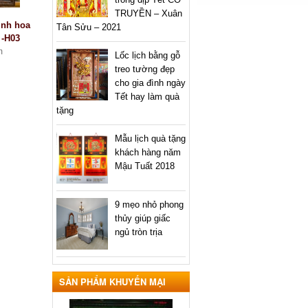
TRUYỀN – Xuân
ình hoa
Tân Sửu – 2021
-H03
m
Lốc lịch bằng gỗ
treo tường đẹp
cho gia đình ngày
Tết hay làm quà
tặng
Mẫu lịch quà tặng
khách hàng năm
Mậu Tuất 2018
9 mẹo nhỏ phong
thủy giúp giấc
ngủ tròn trịa
SẢN PHẨM KHUYẾN MẠI