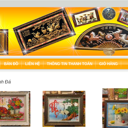
BẢN ĐỒ
LIÊN HỆ
THÔNG TIN THANH TOÁN
GIỎ HÀNG
nh Đá