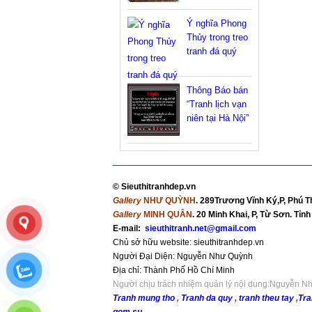
Ý nghĩa Phong
Thủy trong treo
tranh đá quý
Thông Báo bán
“Tranh lịch vạn
niên tại Hà Nội”
©
Sieuthitranhdep.vn
Gallery
NHƯ QUỲNH
. 289Trương Vĩnh Ký,P, Phú T
Gallery
MINH QUÂN
. 20 Minh Khai, P, Từ Sơn. Tỉ
E-mail:
sieuthitranh.net@gmail.com
Chủ sở hữu website: sieuthitranhdep.vn
Người Đại Diện: Nguyễn Như Quỳnh
Địa chỉ:
Thành Phố Hồ Chí Minh
Người chịu trách nhiệm quản lý nội dung:Nguyễn 
Tranh mung tho
,
Tranh da quy
,
tranh theu tay
,
Tra