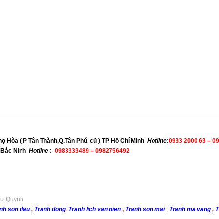
họ Hòa ( P Tân Thành,Q.Tân Phú, cũ ) TP. Hồ Chí Minh
Hotline
:
0933 2000 63 –
09
nh Bắc Ninh
Hotline
:
0983333489 – 0982756492
Như Quỳnh
nh son dau
,
Tranh dong
,
Tranh lich van nien
,
Tranh son mai
,
Tranh ma vang
,
T