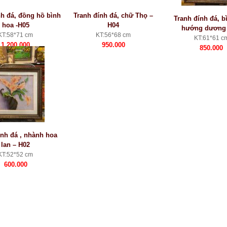
nh đá, đồng hồ bình
Tranh đính đá, chữ Thọ –
Tranh đính đá, b
hoa -H05
H04
hướng dương 
KT:58*71 cm
KT:56*68 cm
KT:61*61 c
1.200.000
950.000
850.000
ính đá , nhành hoa
lan – H02
KT:52*52 cm
600.000