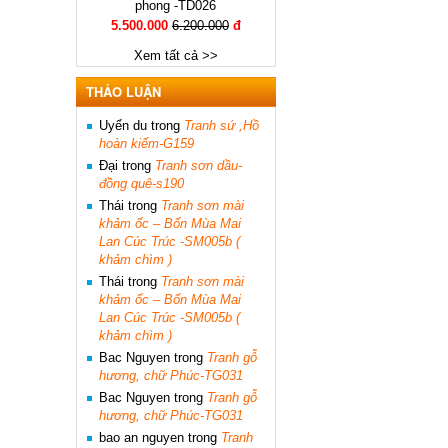
phong -TD026
5.500.000
6.200.000
đ
Xem tất cả >>
THẢO LUẬN
Uyển du
trong
Tranh sứ ,Hồ
hoàn kiếm-G159
Đại
trong
Tranh sơn dầu-
đồng quê-s190
Thái
trong
Tranh sơn mài
khảm ốc – Bốn Mùa Mai
Lan Cúc Trúc -SM005b (
khảm chìm )
Thái
trong
Tranh sơn mài
khảm ốc – Bốn Mùa Mai
Lan Cúc Trúc -SM005b (
khảm chìm )
Bac Nguyen
trong
Tranh gỗ
hương, chữ Phúc-TG031
Bac Nguyen
trong
Tranh gỗ
hương, chữ Phúc-TG031
bao an nguyen
trong
Tranh