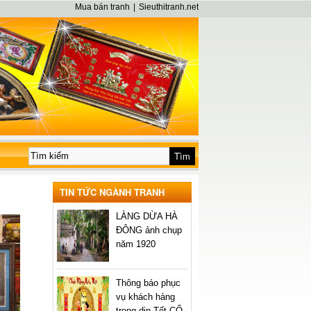
Mua bán tranh
|
Sieuthitranh.net
TIN TỨC NGÀNH TRANH
LÀNG DỪA HÀ
ĐÔNG ảnh chụp
năm 1920
Thông báo phục
vụ khách hàng
trong dịp Tết CỔ