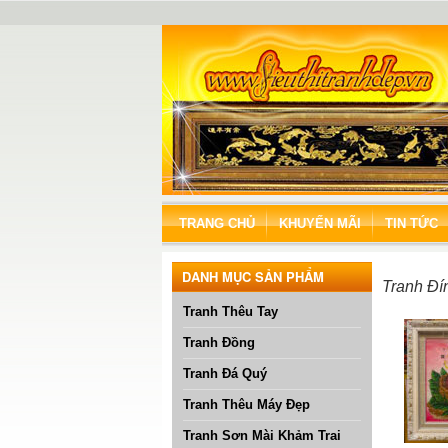
TRANG CHỦ
KHUYẾN MÃI
TIN TỨC
DANH MỤC SẢN PHẨM
Tranh Đí
Tranh Thêu Tay
Tranh Đồng
Tranh Đá Quý
Tranh Thêu Máy Đẹp
Tranh Sơn Mài Khảm Trai