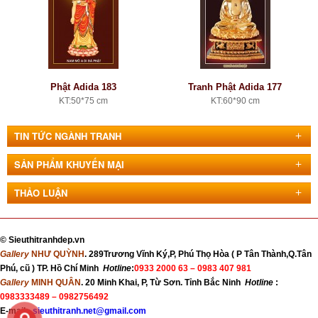
Phật Adida 183
Tranh Phật Adida 177
KT:50*75 cm
KT:60*90 cm
TIN TỨC NGÀNH TRANH
SẢN PHẨM KHUYẾN MẠI
THẢO LUẬN
©
Sieuthitranhdep.vn
Gallery
NHƯ QUỲNH
. 289Trương Vĩnh Ký,P, Phú Thọ Hòa ( P Tân Thành,Q.Tân
Phú, cũ ) TP. Hồ Chí Minh
Hotline
:
0933 2000 63 –
0983 407 981
Gallery
MINH QUÂN
. 20 Minh Khai, P, Từ Sơn. Tỉnh Bắc Ninh
Hotline
:
0983333489 – 0982756492
E-mail:
sieuthitranh.net@gmail.com