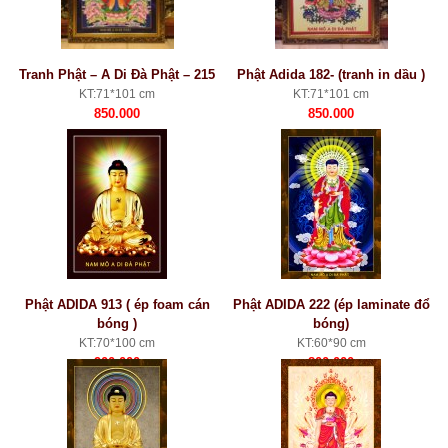
Tranh Phật – A Di Đà Phật – 215
Phật Adida 182- (tranh in dầu )
KT:71*101 cm
KT:71*101 cm
850.000
850.000
Phật ADIDA 913 ( ép foam cán
Phật ADIDA 222 (ép laminate đổ
bóng )
bóng)
KT:70*100 cm
KT:60*90 cm
900.000
800.000