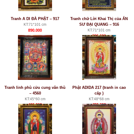
Tranh A DI ĐÀ PHẬT – 917
Tranh chữ Lời Khai Thị của ẤN
SƯ ĐẠI QUANG – 916
KT:71*101 cm
890.000
KT:71*101 cm
890.000
Tranh linh phù cửu cung văn thù
Phật ADIDA 217 (tranh in cao
– 4560
cấp )
KT:45*60 cm
KT:48*68 cm
400.000
450.000