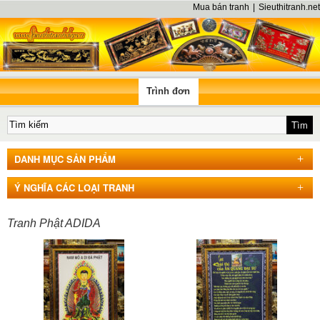
Mua bán tranh
|
Sieuthitranh.net
Trình đơn
DANH MỤC SẢN PHẨM
Ý NGHĨA CÁC LOẠI TRANH
Tranh Phật ADIDA