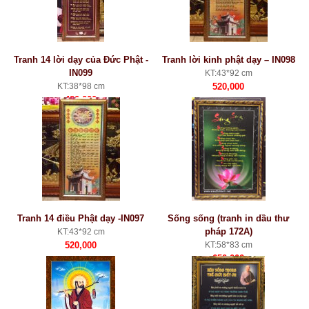
Tranh 14 lời dạy của Đức Phật -
Tranh lời kinh phật dạy – IN098
IN099
KT:43*92 cm
KT:38*98 cm
520,000
480,000
Tranh 14 điều Phật dạy -IN097
Sống sống (tranh in dầu thư
pháp 172A)
KT:43*92 cm
520,000
KT:58*83 cm
650,000