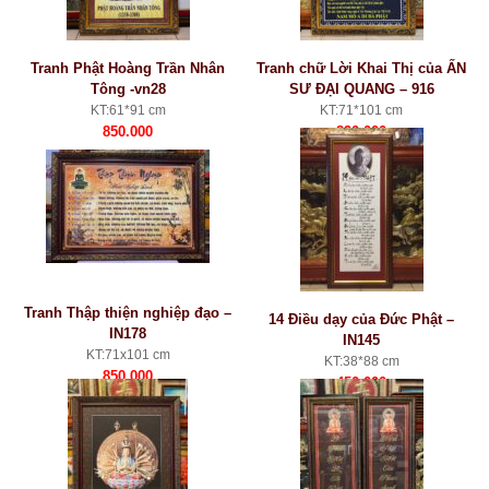
Tranh Phật Hoàng Trần Nhân
Tranh chữ Lời Khai Thị của ẤN
Tông -vn28
SƯ ĐẠI QUANG – 916
KT:61*91 cm
KT:71*101 cm
850.000
890.000
Tranh Thập thiện nghiệp đạo –
14 Điều dạy của Đức Phật –
IN178
IN145
KT:71x101 cm
KT:38*88 cm
850.000
450.000