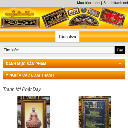
Mua bán tranh
|
Sieuthitranh.net
Trình đơn
DANH MỤC SẢN PHẨM
Ý NGHĨA CÁC LOẠI TRANH
Tranh lời Phật Dạy