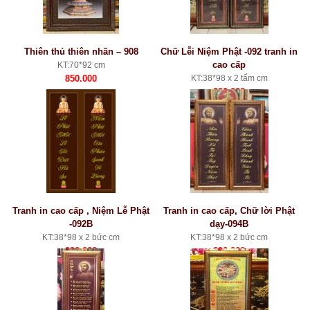
Thiên thủ thiên nhãn – 908
Chữ Lễi Niệm Phật -092 tranh in
cao cấp
KT:70*92 cm
850.000
KT:38*98 x 2 tấm cm
990.000
Tranh in cao cấp , Niệm Lễ Phật
Tranh in cao cấp, Chữ lời Phật
-092B
dạy-094B
KT:38*98 x 2 bức cm
KT:38*98 x 2 bức cm
990.000
990.000