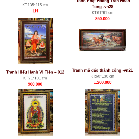
Tranh Phật Hoàng Trần Nhân
KT:135*115 cm
Tông -vn28
LH
KT:61*91 cm
850.000
Tranh mã đáo thành công -vn21
Tranh Hiếu Hạnh Vi Tiên – 012
KT:60*130 cm
KT:71*101 cm
1.200.000
900.000