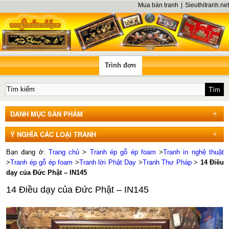
Mua bán tranh
|
Sieuthitranh.net
Trình đơn
DANH MỤC SẢN PHẨM
Ý NGHĨA CÁC LOẠI TRANH
Bạn đang ở:
Trang chủ
>
Tranh ép gỗ ép foam
>
Tranh in nghệ thuật
>
Tranh ép gỗ ép foam
>
Tranh lời Phật Dạy
>
Tranh Thư Pháp
>
14 Điều
dạy của Đức Phật – IN145
14 Điều dạy của Đức Phật – IN145