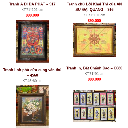
Tranh A DI ĐÀ PHẬT – 917
Tranh chữ Lời Khai Thị của ẤN
SƯ ĐẠI QUANG – 916
KT:71*101 cm
890.000
KT:71*101 cm
890.000
Tranh in, Bát Chánh Đạo – C680
Tranh linh phù cửu cung văn thù
KT:71*91 cm
– 4560
880.000
KT:45*60 cm
400.000