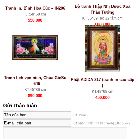
Bộ tranh Thập Nhị Dược Xoa
Tranh in, Bình Hoa Cúc – IN206
Thần Tướng
KT:58*68 cm
KT:35*69=bộ 12 tấm cm
550.000
3.800.000
Tranh lịch vạn niên, Chúa GieSu
Phật ADIDA 217 (tranh in cao cấp
– 646
)
KT:45*86 cm
KT:48*68 cm
890.000
450.000
Gửi thảo luận
(Bắt buộc)
(Sẽ không hiển thị trên Web) (Bắt buộc)