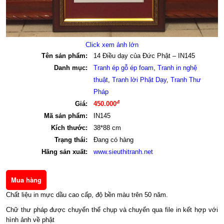
Click xem ảnh lớn
Tên sản phẩm:
14 Điều dạy của Đức Phật – IN145
Danh mục:
Tranh ép gỗ ép foam
,
Tranh in nghệ
thuật
,
Tranh lời Phật Dạy
,
Tranh Thư
Pháp
đ
Giá:
450.000
Mã sản phẩm:
IN145
Kích thước:
38*88 cm
Trạng thái:
Đang có hàng
Hãng sản xuất:
www.sieuthitranh.net
Chất liệu in mực dầu cao cấp, độ bền màu trên 50 năm.
Chữ thư pháp được chuyển thể chụp và chuyển qua file in kết hợp với
hình ảnh về phật