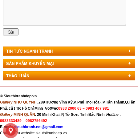
TIN TỨC NGÀNH TRANH
SẢN PHẨM KHUYẾN MẠI
THẢO LUẬN
©
Sieuthitranhdep.vn
Gallery
NHƯ QUỲNH
. 289Trương Vĩnh Ký,P, Phú Thọ Hòa ( P Tân Thành,Q.Tân
Phú, cũ ) TP. Hồ Chí Minh
Hotline
:
0933 2000 63 –
0983 407 981
Gallery
MINH QUÂN
. 20 Minh Khai, P, Từ Sơn. Tỉnh Bắc Ninh
Hotline
:
0983333489 – 0982756492
E-mail:
sieuthitranh.net@gmail.com
Chủ sở hữu website: sieuthitranhdep.vn