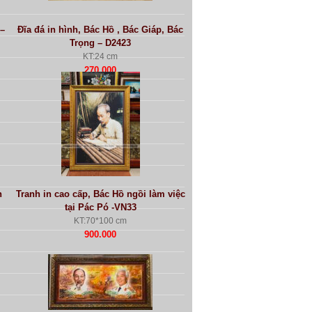
 –
Đĩa đá in hình, Bác Hồ , Bác Giáp, Bác
Trọng – D2423
KT:24 cm
270.000
h
Tranh in cao cấp, Bác Hồ ngồi làm việc
tại Pác Pó -VN33
KT:70*100 cm
900.000