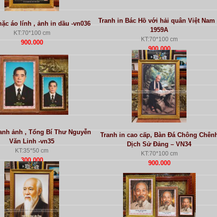
Tranh in Bác Hồ với hải quân Việt Nam
ặc áo lính , ảnh in dầu -vn036
1959A
KT:70*100 cm
KT:70*100 cm
900.000
900.000
anh ảnh , Tổng Bí Thư Nguyễn
Tranh in cao cấp, Bàn Đá Chông Chên
Văn Linh -vn35
Dịch Sử Đảng – VN34
KT:35*50 cm
KT:70*100 cm
300.000
900.000