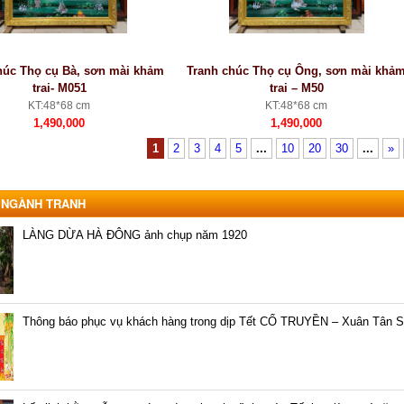
húc Thọ cụ Bà, sơn mài khảm
Tranh chúc Thọ cụ Ông, sơn mài khả
trai- M051
trai – M50
KT:48*68 cm
KT:48*68 cm
1,490,000
1,490,000
1
2
3
4
5
...
10
20
30
...
»
 NGÀNH TRANH
LÀNG DỪA HÀ ĐÔNG ảnh chụp năm 1920
Thông báo phục vụ khách hàng trong dịp Tết CỔ TRUYỀN – Xuân Tân 