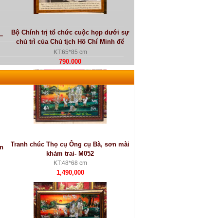
Bộ Chính trị tổ chức cuộc họp dưới sự
–
chủ trì của Chủ tịch Hồ Chí Minh để
nghe Tổng Quân ủy báo cáo và duyệt
KT:65*85 cm
lần cuối kế hoạch tác chiến Đông-Xuân
790.000
1953-1954
Tranh chúc Thọ cụ Ông cụ Bà, sơn mài
ền
khảm trai- M052
KT:48*68 cm
1,490,000