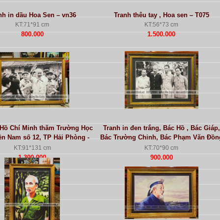
nh in dầu Hoa Sen – vn36
Tranh thêu tay , Hoa sen – T075
KT:71*91 cm
KT:56*73 cm
800.000
1.500.000
 Hồ Chí Minh thăm Trường Học
Tranh in đen trắng, Bác Hồ , Bác Giáp,
ền Nam số 12, TP Hải Phòng -
Bác Trường Chinh, Bác Phạm Văn Đồn
vn037
– vn037
KT:91*131 cm
KT:70*90 cm
1.300.000
900.000