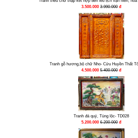
Tranh thêu chữ thập kết hợp đèn led lịch vạn niên, ho
3.500.000
3.990.000
đ
Tranh gỗ hương,bộ chữ Nho- Cửu Huyền Thất T
4.500.000
5.400.000
đ
Tranh đá quý, Tùng lộc- TD028
5.200.000
6.200.000
đ