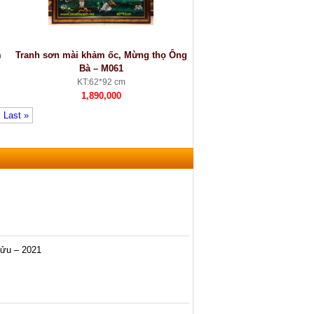
m
Tranh sơn mài khảm ốc, Mừng thọ Ông
Bà – M061
KT:62*92 cm
1,890,000
Last »
Sửu – 2021