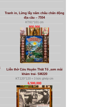
Tranh in, Lừng lẫy năm châu chấn động
địa cầu – 7554
KT:61*101 cm
800.000
i
Liễn thờ Cửu Huyền Thất Tổ ,sơn mài
khảm trai- SM220
KT:120*120 = 3 bức ghép cm
6,500,000