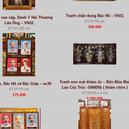
Tranh chân dung Bác Hồ – VN31
n cao cấp, Danh Y Hải Thượng
KT:35*50 cm
Lãn Ông – VN32
300.000
KT:70*100 cm
900.000
Tranh sơn mài khảm ốc – Bốn Mùa Ma
n, Bác Hồ và Bác Giáp – vn30
Lan Cúc Trúc -SM005b ( khảm chìm )
KT:25*35 cm
KT:30*60 x 4 cm
175.000
3.200.000