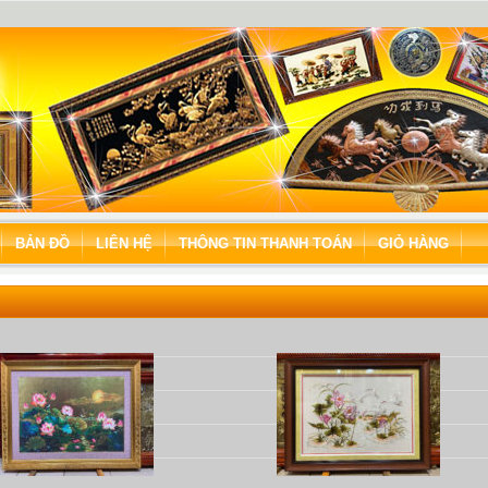
BẢN ĐỒ
LIÊN HỆ
THÔNG TIN THANH TOÁN
GIỎ HÀNG
thitranh.net