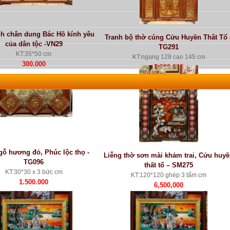
nh chân dung Bác Hồ kính yêu
Tranh bộ thờ cúng Cửu Huyền Thât Tổ 
của dân tộc -VN29
TG291
KT:35*50 cm
KT:ngang 128 cao 145 cm
300.000
7.900.000
gỗ hương đỏ, Phúc lộc thọ -
Liễng thờ sơn mài khảm trai, Cửu huy
TG096
thất tổ – SM275
KT:30*30 x 3 bức cm
KT:120*120 ghép 3 tấm cm
1.500.000
6,500,000