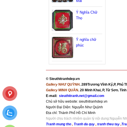
Mai
Ý Nghĩa Chữ
Thọ
Ý nghĩa chữ
phúc
©
Sieuthitranhdep.vn
Gallery
NHƯ QUỲNH
. 289Trương Vĩnh Ký,P, Phú T
Gallery
MINH QUÂN
. 20 Minh Khai, P, Từ Sơn. Tỉ
E-mail:
sieuthitranh.net@gmail.com
Chủ sở hữu website: sieuthitranhdep.vn
Người Đại Diện: Nguyễn Như Quỳnh
Địa chỉ:
Thành Phố Hồ Chí Minh
Người chịu trách nhiệm quản lý nội dung:Nguyễn 
Tranh mung tho
,
Tranh da quy
,
tranh theu tay
,
Tra