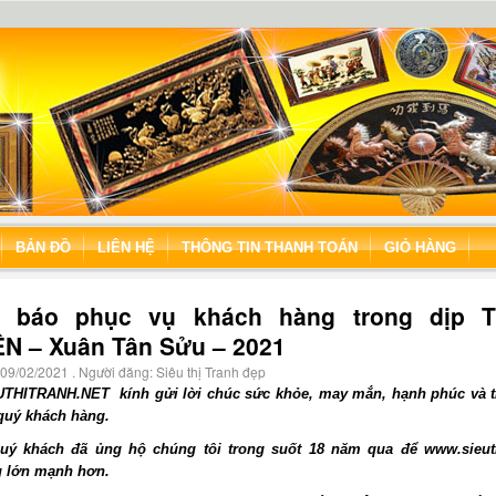
BẢN ĐỒ
LIÊN HỆ
THÔNG TIN THANH TOÁN
GIỎ HÀNG
 báo phục vụ khách hàng trong dịp 
N – Xuân Tân Sửu – 2021
:
09/02/2021
. Người đăng:
Siêu thị Tranh đẹp
HITRANH.NET kính gửi lời chúc sức khỏe, may mắn, hạnh phúc và 
ả quý khách hàng.
ý khách đã ủng hộ chúng tôi trong suốt 18 năm qua để www.sieuth
 lớn mạnh hơn.