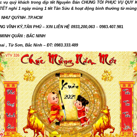
c vụ quý khách trong dịp tết Nguyên Đán CHÚNG TÔI PHỤC VỤ QUÝ
 TẾT nghỉ 1 ngày mùng 1 tết Tân Sửu & hoạt động bình thường từ mùng
NHƯ QUỲNH .TP.HCM
G VĨNH KÝ,TÂN PHÚ – XIN LIÊN HỆ 0933,200,063
–
0983.407.981
MINH QUÂN : BẮC NINH
ai , Từ Sơn, Bắc Ninh – ĐT: 0983.333.489