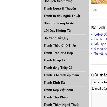
Đốc lịch treo tường
Tranh Ngựa & Thuyền
Tag:
Tranh in dầu nghệ Thuật
Đồng hồ trang trí Art
Bài viế
Lời Dạy Khổng Tử
LÀNG DỪ
Bộ tranh Tứ Quý
Lốc lịch
Mẫu lịch
Tranh Thêu Chữ Thập
9 mẹo nhỏ
Tranh Treo Nhà Bếp
Tư vấn c
Tranh Ghép Lá
Tranh tặng Thầy Cô
Gửi thả
Tranh 3D-Tranh ép foam
Tranh Đính Đá
Tranh Đẹp Việt Nam
Tranh Thư Pháp
Tranh Thảm Nghệ Thuật