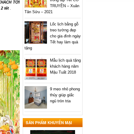
 KHÁCH TỚI
TRUYỀN – Xuân
 2 tết
.
Tân Sửu – 2021
Lốc lịch bằng gỗ
treo tường đẹp
cho gia đình ngày
Tết hay làm quà
tặng
Mẫu lịch quà tặng
khách hàng năm
Mậu Tuất 2018
9 mẹo nhỏ phong
thủy giúp giấc
ngủ tròn trịa
SẢN PHẨM KHUYẾN MẠI