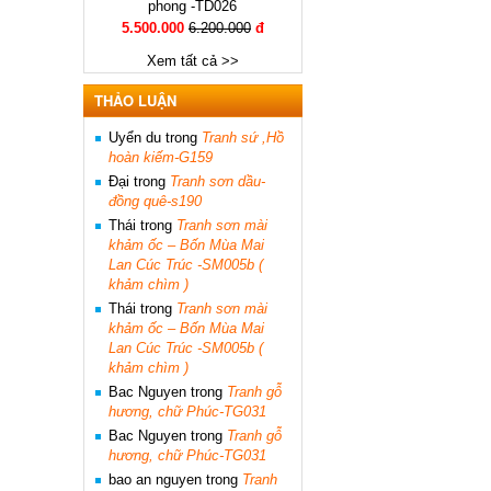
phong -TD026
5.500.000
6.200.000
đ
Xem tất cả >>
THẢO LUẬN
Uyển du
trong
Tranh sứ ,Hồ
hoàn kiếm-G159
Đại
trong
Tranh sơn dầu-
đồng quê-s190
Thái
trong
Tranh sơn mài
khảm ốc – Bốn Mùa Mai
Lan Cúc Trúc -SM005b (
khảm chìm )
Thái
trong
Tranh sơn mài
khảm ốc – Bốn Mùa Mai
Lan Cúc Trúc -SM005b (
khảm chìm )
Bac Nguyen
trong
Tranh gỗ
hương, chữ Phúc-TG031
Bac Nguyen
trong
Tranh gỗ
hương, chữ Phúc-TG031
bao an nguyen
trong
Tranh