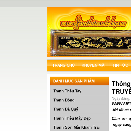
TRANG CHỦ
KHUYẾN MÃI
TIN TỨC
DANH MỤC SẢN PHẨM
Thông
TRUYỀ
Tranh Thêu Tay
Ngày đăng
Tranh Đồng
WWW.SIEUT
Tranh Đá Quý
,tới tất c
Tranh Thêu Máy Đẹp
Cảm ơn qu
ngày càng
Tranh Sơn Mài Khảm Trai