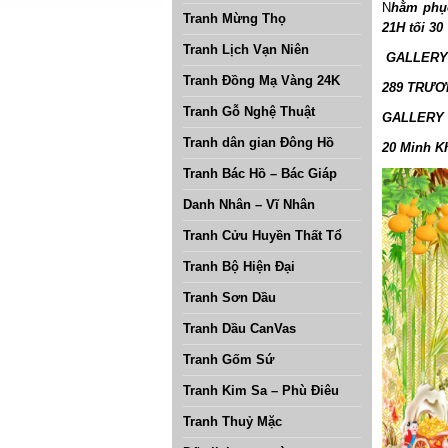
N
hằm phụ
Tranh Mừng Thọ
21H tối 30
Tranh Lịch Vạn Niên
GALLERY 
Tranh Đồng Mạ Vàng 24K
289 TRƯƠN
Tranh Gỗ Nghệ Thuật
GALLERY 
Tranh dân gian Đông Hồ
20 Minh Kh
Tranh Bác Hồ – Bác Giáp
Danh Nhân – Vĩ Nhân
Tranh Cửu Huyền Thất Tổ
Tranh Bộ Hiện Đại
Tranh Sơn Dầu
Tranh Dầu CanVas
Tranh Gốm Sứ
Tranh Kim Sa – Phù Điêu
Tranh Thuỷ Mặc