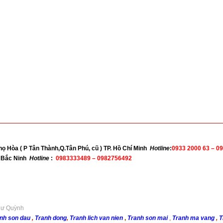
họ Hòa ( P Tân Thành,Q.Tân Phú, cũ ) TP. Hồ Chí Minh
Hotline
:
0933 2000 63 –
09
nh Bắc Ninh
Hotline
:
0983333489 – 0982756492
Như Quỳnh
nh son dau
,
Tranh dong
,
Tranh lich van nien
,
Tranh son mai
,
Tranh ma vang
,
T