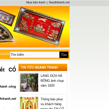
Mua bán tranh
|
Sieuthitranh.net
TIN TỨC NGÀNH TRANH
Tết CỔ
LÀNG DỪA HÀ
ĐÔNG ảnh chụp
năm 1920
thành công
itranh.net
Thông báo phục
vụ khách hàng
trong dịp Tết CỔ