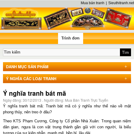
Mua bán tranh
|
Sieuthitranh.net
Trình đơn
DANH MỤC SẢN PHẨM
Ý NGHĨA CÁC LOẠI TRANH
Ý nghĩa tranh bát mã
Ngày đăng:
30/12/2013
. Người đăng:
Mua Bán Tranh Trực Tuyến
Ý nghĩa tranh bát mã: Tranh bát mã có ý nghĩa như thế nào về mặt
phong thủy, nên treo ở đâu?
Theo KTS Phạm Cương, Công ty Cổ phần Nhà Xuân: Trong quan niệm
dân gian, ngựa là con vật trung thành gần gũi với con người, là biểu
tượng của sự kiên nhẫn, mạnh mẽ, bền bỉ, lâu dài.