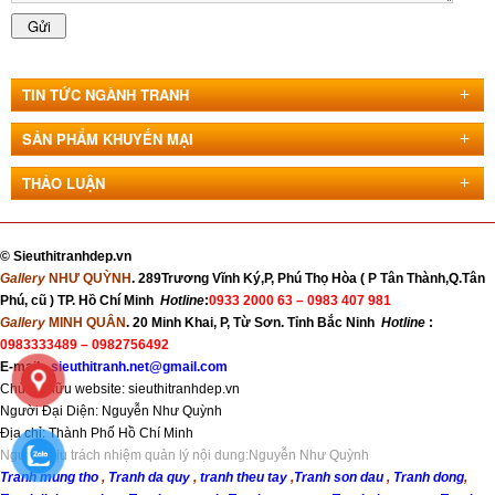
TIN TỨC NGÀNH TRANH
SẢN PHẨM KHUYẾN MẠI
THẢO LUẬN
©
Sieuthitranhdep.vn
Gallery
NHƯ QUỲNH
. 289Trương Vĩnh Ký,P, Phú Thọ Hòa ( P Tân Thành,Q.Tân
Phú, cũ ) TP. Hồ Chí Minh
Hotline
:
0933 2000 63 –
0983 407 981
Gallery
MINH QUÂN
. 20 Minh Khai, P, Từ Sơn. Tỉnh Bắc Ninh
Hotline
:
0983333489 – 0982756492
E-mail:
sieuthitranh.net@gmail.com
Chủ sở hữu website: sieuthitranhdep.vn
Người Đại Diện: Nguyễn Như Quỳnh
Địa chỉ:
Thành Phố Hồ Chí Minh
Người chịu trách nhiệm quản lý nội dung:Nguyễn Như Quỳnh
Tranh mung tho
,
Tranh da quy
,
tranh theu tay
,
Tranh son dau
,
Tranh dong
,