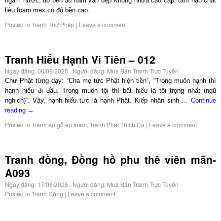
ngấm nước, độ bền 50 năm vẫn đẹp Khung nhựa cao cấp. tấm hậu chất
liệu foam mex có độ bền cao.
Posted in
Tranh Thư Pháp
|
Leave a comment
Tranh Hiếu Hạnh Vi Tiên – 012
Ngày đăng:
06/09/2025
. Người đăng:
Mua Bán Tranh Trực Tuyến
Chư Phật từng dạy: “Cha mẹ tức Phật hiện tiền“, “Trong muôn hạnh thì
hạnh hiếu đi đầu. Trong muôn tội thì bất hiếu là tội trọng nhất (ngũ
nghịch)“. Vậy, hạnh hiếu tức là hạnh Phật. Kiếp nhân sinh …
Continue
reading
→
Posted in
Tranh ép gỗ ép foam
,
Tranh Phật Thích Ca
|
Leave a comment
Tranh đồng, Đồng hồ phu thê viên mãn-
A093
Ngày đăng:
17/06/2025
. Người đăng:
Mua Bán Tranh Trực Tuyến
Posted in
Tranh Đồng
|
Leave a comment