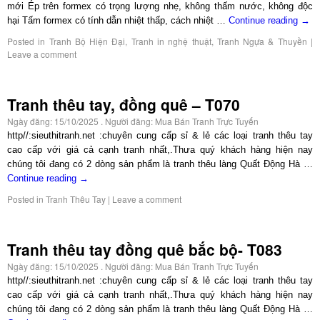
mới Ép trên formex có trọng lượng nhẹ, không thấm nước, không độc
hại Tấm formex có tính dẫn nhiệt thấp, cách nhiệt …
Continue reading
→
Posted in
Tranh Bộ Hiện Đại
,
Tranh in nghệ thuật
,
Tranh Ngựa & Thuyền
|
Leave a comment
Tranh thêu tay, đồng quê – T070
Ngày đăng:
15/10/2025
. Người đăng:
Mua Bán Tranh Trực Tuyến
http//:sieuthitranh.net :chuyên cung cấp sỉ & lẻ các loại tranh thêu tay
cao cấp với giá cả cạnh tranh nhất,.Thưa quý khách hàng hiện nay
chúng tôi đang có 2 dòng sản phẩm là tranh thêu làng Quất Động Hà …
Continue reading
→
Posted in
Tranh Thêu Tay
|
Leave a comment
Tranh thêu tay đồng quê bắc bộ- T083
Ngày đăng:
15/10/2025
. Người đăng:
Mua Bán Tranh Trực Tuyến
http//:sieuthitranh.net :chuyên cung cấp sỉ & lẻ các loại tranh thêu tay
cao cấp với giá cả cạnh tranh nhất,.Thưa quý khách hàng hiện nay
chúng tôi đang có 2 dòng sản phẩm là tranh thêu làng Quất Động Hà …