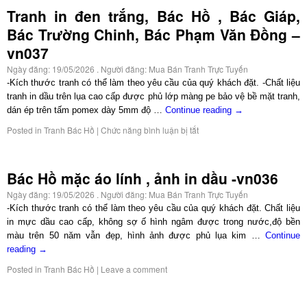
Tranh in đen trắng, Bác Hồ , Bác Giáp,
Bác Trường Chinh, Bác Phạm Văn Đồng –
vn037
Ngày đăng:
19/05/2026
. Người đăng:
Mua Bán Tranh Trực Tuyến
-Kích thước tranh có thể làm theo yêu cầu của quý khách đặt. -Chất liệu
tranh in dầu trên lụa cao cấp được phủ lớp màng pe bảo vệ bề mặt tranh,
dán ép trên tấm pomex dày 5mm độ …
Continue reading
→
Posted in
Tranh Bác Hồ
|
Chức năng bình luận bị tắt
Bác Hồ mặc áo lính , ảnh in dầu -vn036
Ngày đăng:
19/05/2026
. Người đăng:
Mua Bán Tranh Trực Tuyến
-Kích thước tranh có thể làm theo yêu cầu của quý khách đặt. Chất liệu
in mực dầu cao cấp, không sợ ố hình ngâm được trong nước,độ bền
màu trên 50 năm vẫn đẹp, hình ảnh được phủ lụa kim …
Continue
reading
→
Posted in
Tranh Bác Hồ
|
Leave a comment