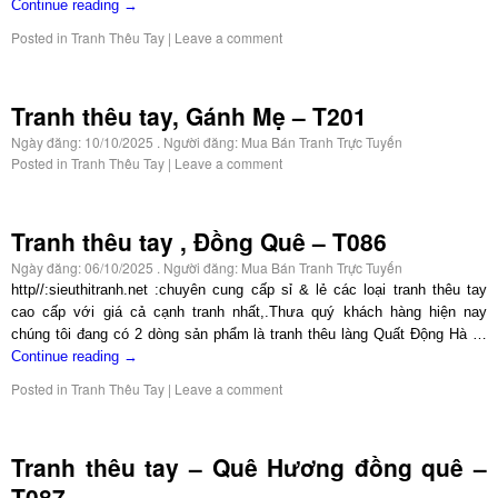
Continue reading
→
Posted in
Tranh Thêu Tay
|
Leave a comment
Tranh thêu tay, Gánh Mẹ – T201
Ngày đăng:
10/10/2025
. Người đăng:
Mua Bán Tranh Trực Tuyến
Posted in
Tranh Thêu Tay
|
Leave a comment
Tranh thêu tay , Đồng Quê – T086
Ngày đăng:
06/10/2025
. Người đăng:
Mua Bán Tranh Trực Tuyến
http//:sieuthitranh.net :chuyên cung cấp sỉ & lẻ các loại tranh thêu tay
cao cấp với giá cả cạnh tranh nhất,.Thưa quý khách hàng hiện nay
chúng tôi đang có 2 dòng sản phẩm là tranh thêu làng Quất Động Hà …
Continue reading
→
Posted in
Tranh Thêu Tay
|
Leave a comment
Tranh thêu tay – Quê Hương đồng quê –
T087