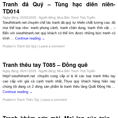
Tranh đá Quý – Tùng hạc diên niên-
TD014
Ngày đăng:
20/05/2025
. Người đăng:
Mua Bán Tranh Trực Tuyến
Sieuthitranh.net:chuyên chế tác tranh đá quý tự nhiên chất lượng cao, đủ
mọi thể loại như: tranh phong cảnh, tranh chân dung, tranh tĩnh vật… –
Đến với sieuthitranh.net quý khách có thể tìm được những bức tranh có
trình …
Continue reading
→
Posted in
Tranh Đá Quý
|
Leave a comment
Tranh thêu tay T085 – Đồng quê
Ngày đăng:
06/01/2025
. Người đăng:
Mua Bán Tranh Trực Tuyến
http//:sieuthitranh.net :chuyên cung cấp sỉ & lẻ các loại tranh thêu tay
cao cấp với giá cả cạnh tranh nhất,.Thưa quý khách hàng hiện nay
chúng tôi đang có 2 dòng sản phẩm là tranh thêu làng Quất Động Hà …
Continue reading
→
Posted in
Tranh Thêu Tay
|
Leave a comment
Tranh khảm sơn mài, Mai lan cúc trúc –