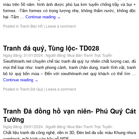
màu trên 50 năm. hình ảnh được phủ lụa kim tuyến chống trầy và bụi +
formex. -Tấm formex có trọng lượng nhẹ, không thấm nước, không độc
hại -Tấm …
Continue reading
→
Posted in
Tranh Bác Hồ
|
Leave a comment
Tranh đá quý, Tùng lộc- TD028
Ngày đăng:
31/01/2024
. Người đăng:
Mua Bán Tranh Trực Tuyến
Sieuthitranh.net:chuyên chế tác tranh đá quý tự nhiên chất lượng cao, đủ
mọi thể loại như: tranh phong cảnh, tranh chân dung, tranh tĩnh vật, tranh
bộ tứ quý bốn mùa – Đến với sieuthitranh.net quý khách có thể tìm …
Continue reading
→
Posted in
Tranh Đá Quý
|
Leave a comment
Tranh Đá đồng hồ vạn niên- Phú Quý Cát
Tường
Ngày đăng:
29/01/2024
. Người đăng:
Mua Bán Tranh Trực Tuyến
Chất liệu tranh đá công nghệ, nền in 3D, Đèn led đa sắc màu Khung nhựa
combosit, mặt kính ván hậu gỗ MDF