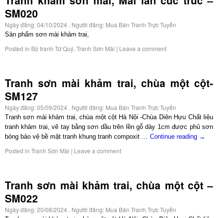
SM020
Ngày đăng:
04/10/2024
. Người đăng:
Mua Bán Tranh Trực Tuyến
Sản phẩm sơn mài khảm trai,
Posted in
Bộ tranh Tứ Quý
,
Tranh Sơn Mài
|
Leave a comment
Tranh sơn mài khảm trai, chùa một cột-
SM127
Ngày đăng:
05/09/2024
. Người đăng:
Mua Bán Tranh Trực Tuyến
Tranh sơn mài khảm trai, chùa một cột Hà Nội -Chùa Diên Hựu Chất liệu
tranh khảm trai, vẽ tay bằng sơn dầu trên lền gỗ dày 1cm được phủ sơn
bóng bảo vệ bề mặt tranh khung tranh compoxit …
Continue reading
→
Posted in
Tranh Sơn Mài
|
Leave a comment
Tranh sơn mài khảm trai, chùa một cột –
SM022
Ngày đăng:
20/08/2024
. Người đăng:
Mua Bán Tranh Trực Tuyến