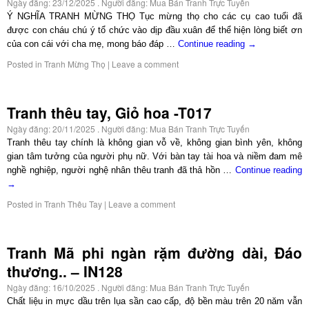
Ngày đăng:
23/12/2025
. Người đăng:
Mua Bán Tranh Trực Tuyến
Ý NGHĨA TRANH MỪNG THỌ Tục mừng thọ cho các cụ cao tuổi đã
được con cháu chú ý tổ chức vào dịp đầu xuân để thể hiện lòng biết ơn
của con cái với cha mẹ, mong báo đáp …
Continue reading
→
Posted in
Tranh Mừng Thọ
|
Leave a comment
Tranh thêu tay, Giỏ hoa -T017
Ngày đăng:
20/11/2025
. Người đăng:
Mua Bán Tranh Trực Tuyến
Tranh thêu tay chính là không gian vỗ về, không gian bình yên, không
gian tâm tưởng của người phụ nữ. Với bàn tay tài hoa và niềm đam mê
nghề nghiệp, người nghệ nhân thêu tranh đã thả hồn …
Continue reading
→
Posted in
Tranh Thêu Tay
|
Leave a comment
Tranh Mã phi ngàn rặm đường dài, Đáo
thương.. – IN128
Ngày đăng:
16/10/2025
. Người đăng:
Mua Bán Tranh Trực Tuyến
Chất liệu in mực dầu trên lụa sần cao cấp, độ bền màu trên 20 năm vẫn