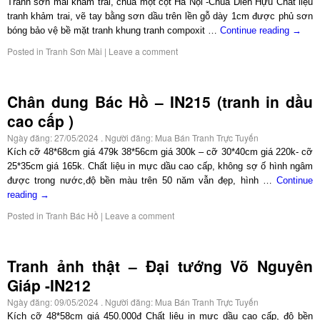
Tranh sơn mài khảm trai, chùa một cột Hà Nội -Chùa Diên Hựu Chất liệu
tranh khảm trai, vẽ tay bằng sơn dầu trên lền gỗ dày 1cm được phủ sơn
bóng bảo vệ bề mặt tranh khung tranh compoxit …
Continue reading
→
Posted in
Tranh Sơn Mài
|
Leave a comment
Chân dung Bác Hồ – IN215 (tranh in dầu
cao cấp )
Ngày đăng:
27/05/2024
. Người đăng:
Mua Bán Tranh Trực Tuyến
Kích cỡ 48*68cm giá 479k 38*56cm giá 300k – cỡ 30*40cm giá 220k- cỡ
25*35cm giá 165k. Chất liệu in mực dầu cao cấp, không sợ ố hình ngâm
được trong nước,độ bền màu trên 50 năm vẫn đẹp, hình …
Continue
reading
→
Posted in
Tranh Bác Hồ
|
Leave a comment
Tranh ảnh thật – Đại tướng Võ Nguyên
Giáp -IN212
Ngày đăng:
09/05/2024
. Người đăng:
Mua Bán Tranh Trực Tuyến
Kích cỡ 48*58cm giá 450.000đ Chất liệu in mực dầu cao cấp, độ bền