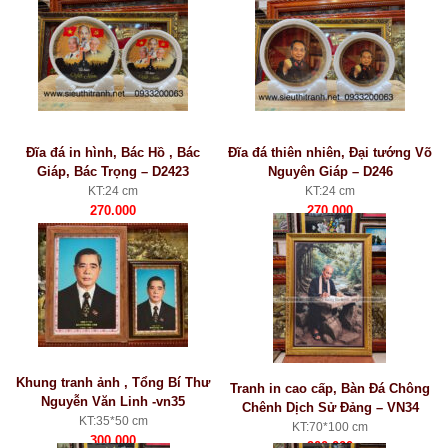
Đĩa đá in hình, Bác Hồ , Bác
Đĩa đá thiên nhiên, Đại tướng Võ
Giáp, Bác Trọng – D2423
Nguyên Giáp – D246
KT:24 cm
KT:24 cm
270.000
270.000
Khung tranh ảnh , Tổng Bí Thư
Tranh in cao cấp, Bàn Đá Chông
Nguyễn Văn Linh -vn35
Chênh Dịch Sử Đảng – VN34
KT:35*50 cm
KT:70*100 cm
300.000
900.000