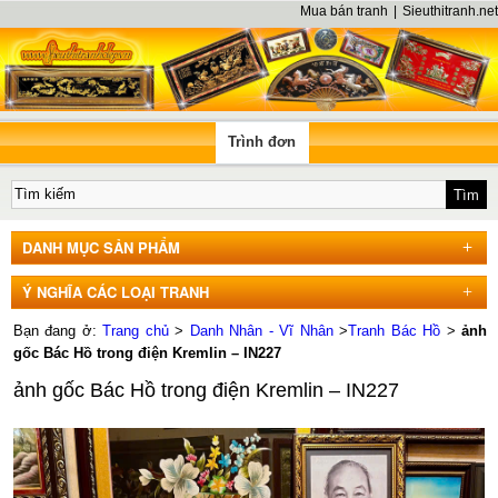
Mua bán tranh
|
Sieuthitranh.net
Trình đơn
DANH MỤC SẢN PHẨM
Ý NGHĨA CÁC LOẠI TRANH
Bạn đang ở:
Trang chủ
>
Danh Nhân - Vĩ Nhân
>
Tranh Bác Hồ
>
ảnh
gốc Bác Hồ trong điện Kremlin – IN227
ảnh gốc Bác Hồ trong điện Kremlin – IN227