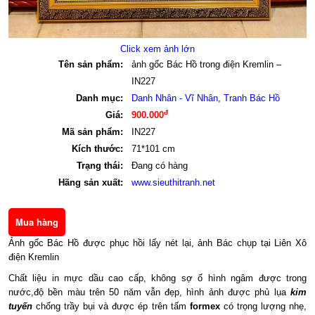
Click xem ảnh lớn
Tên sản phẩm:
ảnh gốc Bác Hồ trong điện Kremlin –
IN227
Danh mục:
Danh Nhân - Vĩ Nhân
,
Tranh Bác Hồ
đ
Giá:
900.000
Mã sản phẩm:
IN227
Kích thước:
71*101 cm
Trạng thái:
Đang có hàng
Hãng sản xuất:
www.sieuthitranh.net
Ảnh gốc Bác Hồ được phục hồi lấy nét lại, ảnh Bác chụp tại Liên Xô
điện Kremlin
Chất liệu in mực dầu cao cấp, không sợ ố hình ngâm được trong
nước,độ bền màu trên 50 năm vẫn đẹp, hình ảnh được phủ lụa
kim
tuyến
chống trầy bụi và được ép trên t
ấm
formex
có trọng lượng nhẹ,