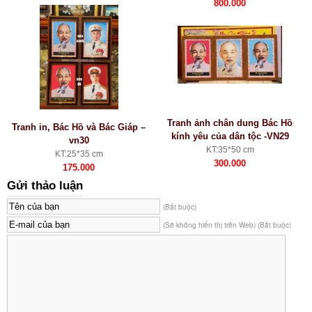
800.000
Tranh ảnh chân dung Bác Hồ
Tranh in, Bác Hồ và Bác Giáp –
kính yêu của dân tộc -VN29
vn30
KT:35*50 cm
KT:25*35 cm
300.000
175.000
Gửi thảo luận
(Bắt buộc)
(Sẽ không hiển thị trên Web) (Bắt buộc)