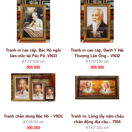
Tranh in cao cấp, Bác Hồ ngồi
Tranh in cao cấp, Danh Y Hải
làm việc tại Pác Pó -VN33
Thượng Lãn Ông – VN32
KT:70*100 cm
KT:70*100 cm
900.000
900.000
Tranh chân dung Bác Hồ – VN31
Tranh in, Lừng lẫy năm châu
chấn động địa cầu – 7554
KT:35*50 cm
300.000
KT:61*101 cm