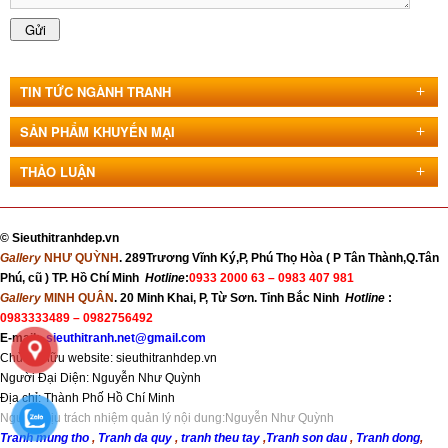
TIN TỨC NGÀNH TRANH
SẢN PHẨM KHUYẾN MẠI
THẢO LUẬN
©
Sieuthitranhdep.vn
Gallery
NHƯ QUỲNH
. 289Trương Vĩnh Ký,P, Phú Thọ Hòa ( P Tân Thành,Q.Tân
Phú, cũ ) TP. Hồ Chí Minh
Hotline
:
0933 2000 63 –
0983 407 981
Gallery
MINH QUÂN
. 20 Minh Khai, P, Từ Sơn. Tỉnh Bắc Ninh
Hotline
:
0983333489 – 0982756492
E-mail:
sieuthitranh.net@gmail.com
Chủ sở hữu website: sieuthitranhdep.vn
Người Đại Diện: Nguyễn Như Quỳnh
Địa chỉ:
Thành Phố Hồ Chí Minh
Người chịu trách nhiệm quản lý nội dung:Nguyễn Như Quỳnh
Tranh mung tho
,
Tranh da quy
,
tranh theu tay
,
Tranh son dau
,
Tranh dong
,