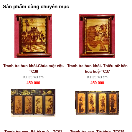
Sản phẩm cùng chuyên mục
Tranh tre hun khói-Chùa một cột-
Tranh tre hun khói- Thiếu nữ bên
TC38
hoa huệ-TC37
KT:35*43 cm
KT:35*43 cm
450.000
450.000
Tranh tre cao, Bộ tứ quý – TC01
Tranh tre cạo, Tứ bình, TC029