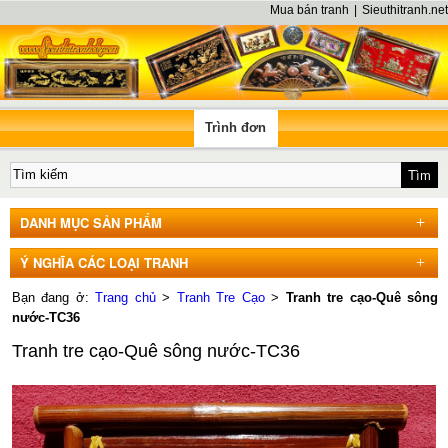
Mua bán tranh
|
Sieuthitranh.net
Trình đơn
DANH MỤC SẢN PHẨM
Ý NGHĨA CÁC LOẠI TRANH
Bạn đang ở:
Trang chủ
>
Tranh Tre Cạo
>
Tranh tre cạo-Quê sông
nước-TC36
Tranh tre cạo-Quê sông nước-TC36