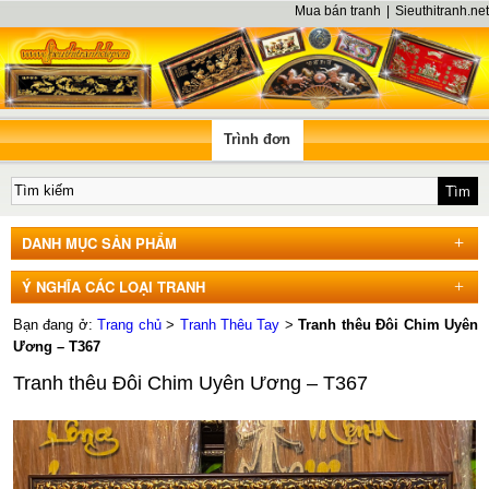
Mua bán tranh
|
Sieuthitranh.net
Trình đơn
DANH MỤC SẢN PHẨM
Ý NGHĨA CÁC LOẠI TRANH
Bạn đang ở:
Trang chủ
>
Tranh Thêu Tay
>
Tranh thêu Đôi Chim Uyên
Ương – T367
Tranh thêu Đôi Chim Uyên Ương – T367