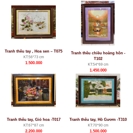
Tranh thêu tay , Hoa sen – T075
Tranh thêu chiều hoàng hôn -
KT:56*73 cm
T102
1.500.000
KT:54*69 cm
1.450.000
Tranh thêu tay, Giỏ hoa -T017
Tranh thêu tay, Hồ Gươm -T310
KT:67*87 cm
KT:70*90 cm
2.200.000
1.500.000