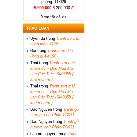
phong -TD026
5.500.000
6.200.000
đ
Xem tất cả >>
THẢO LUẬN
Uyển du
trong
Tranh sứ ,Hồ
hoàn kiếm-G159
Đại
trong
Tranh sơn dầu-
đồng quê-s190
Thái
trong
Tranh sơn mài
khảm ốc – Bốn Mùa Mai
Lan Cúc Trúc -SM005b (
khảm chìm )
Thái
trong
Tranh sơn mài
khảm ốc – Bốn Mùa Mai
Lan Cúc Trúc -SM005b (
khảm chìm )
Bac Nguyen
trong
Tranh gỗ
hương, chữ Phúc-TG031
Bac Nguyen
trong
Tranh gỗ
hương, chữ Phúc-TG031
bao an nguyen
trong
Tranh