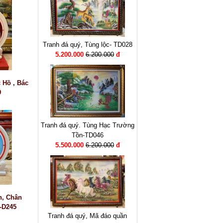
Tranh đá quý, Tùng lộc- TD028
5.200.000
6.200.000
đ
c Hồ , Bác
9
Tranh đá quý. Tùng Hạc Trường
Tồn-TD046
5.500.000
6.200.000
đ
n, Chân
-D245
Tranh đá quý, Mã đáo quần