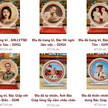
ang trí , AHLLVTND
Đĩa đá trang trí, Bác Hồ ngồi
Đĩa đá trang trí, Bá
ị Sáu – D2411
làm việc – D2410
Tôn – D24
KT:24 cm
KT:24 cm
KT:24 cm
270.000
270.000
270.000
ng trí, Bác Giáp với
Đĩa đá tự nhiên, Ảnh Bác
Đĩa đá thiên nhiê
n Biên – D248
Giáp lừng lẫy năm châu chấn
dung Bác Giáp 
động địa cầu – D247
KT:24 cm
KT:24 cm
KT:24 cm