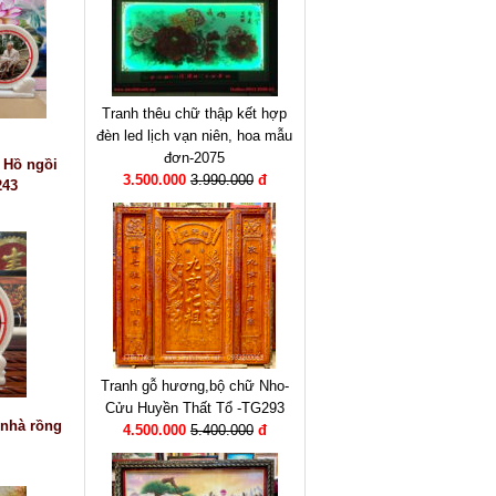
Tranh thêu chữ thập kết hợp
đèn led lịch vạn niên, hoa mẫu
đơn-2075
c Hồ ngồi
3.500.000
3.990.000
đ
243
Tranh gỗ hương,bộ chữ Nho-
Cửu Huyền Thất Tổ -TG293
 nhà rồng
4.500.000
5.400.000
đ