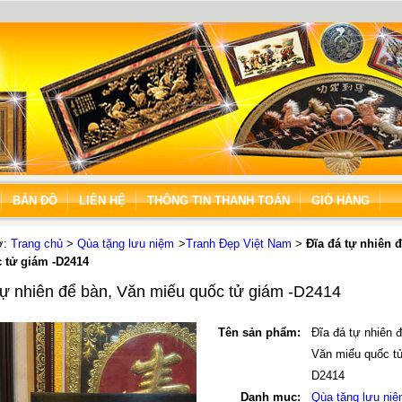
BẢN ĐỒ
LIÊN HỆ
THÔNG TIN THANH TOÁN
GIỎ HÀNG
ở:
Trang chủ
>
Qùa tặng lưu niệm
>
Tranh Đẹp Việt Nam
>
Đĩa đá tự nhiên 
 tử giám -D2414
tự nhiên để bàn, Văn miếu quốc tử giám -D2414
Tên sản phẩm:
Đĩa đá tự nhiên 
Văn miếu quốc tử
D2414
Danh mục:
Qùa tặng lưu ni