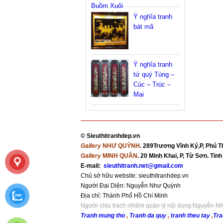
Ý nghĩa tranh
bát mã
Ý nghĩa tranh
tứ quý Tùng –
Cúc – Trúc –
Mai
©
Sieuthitranhdep.vn
Gallery
NHƯ QUỲNH
. 289Trương Vĩnh Ký,P, Phú T
Gallery
MINH QUÂN
. 20 Minh Khai, P, Từ Sơn. Tỉ
E-mail:
sieuthitranh.net@gmail.com
Chủ sở hữu website: sieuthitranhdep.vn
Người Đại Diện: Nguyễn Như Quỳnh
Địa chỉ:
Thành Phố Hồ Chí Minh
Người chịu trách nhiệm quản lý nội dung:Nguyễn 
Tranh mung tho
,
Tranh da quy
,
tranh theu tay
,
Tra