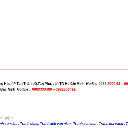
họ Hòa ( P Tân Thành,Q.Tân Phú, cũ ) TP. Hồ Chí Minh
Hotline
:
0933 2000 63 –
09
nh Bắc Ninh
Hotline
:
0983333489 – 0982756492
Như Quỳnh
nh son dau
,
Tranh dong
,
Tranh lich van nien
,
Tranh son mai
,
Tranh ma vang
,
T