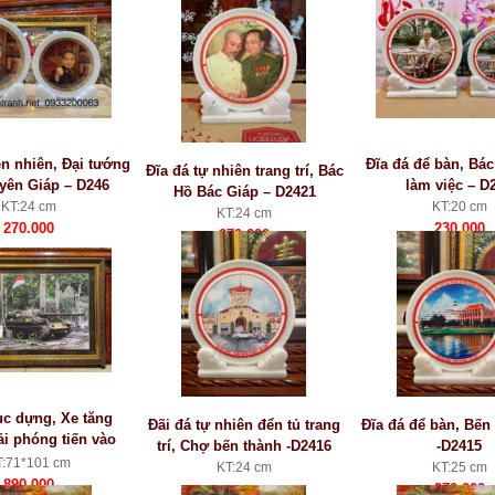
ên nhiên, Đại tướng
Đĩa đá để bàn, Bá
Đĩa đá tự nhiên trang trí, Bác
yên Giáp – D246
làm việc – D
Hồ Bác Giáp – D2421
KT:24 cm
KT:20 cm
KT:24 cm
270.000
230.000
270.000
c dựng, Xe tăng
Đãi đá tự nhiên đển tủ trang
Đĩa đá để bàn, Bến
ải phóng tiến vào
trí, Chợ bến thành -D2416
-D2415
ộc Lập trưa gày
T:71*101 cm
KT:24 cm
KT:25 cm
30/4/1975
890.000
270.000