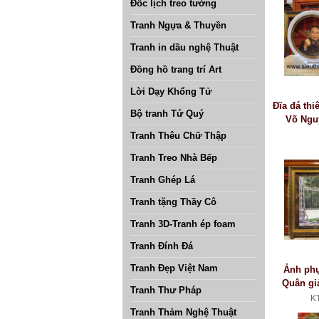
Đốc lịch treo tường
Tranh Ngựa & Thuyền
Tranh in dầu nghệ Thuật
Đồng hồ trang trí Art
Lời Dạy Khổng Tử
Đĩa đá thi
Bộ tranh Tứ Quý
Võ Ngu
Tranh Thêu Chữ Thập
Tranh Treo Nhà Bếp
Tranh Ghép Lá
Tranh tặng Thầy Cô
Tranh 3D-Tranh ép foam
Tranh Đính Đá
Tranh Đẹp Việt Nam
Ảnh phụ
Quân gi
Tranh Thư Pháp
Dinh Đ
K
Tranh Thảm Nghệ Thuật