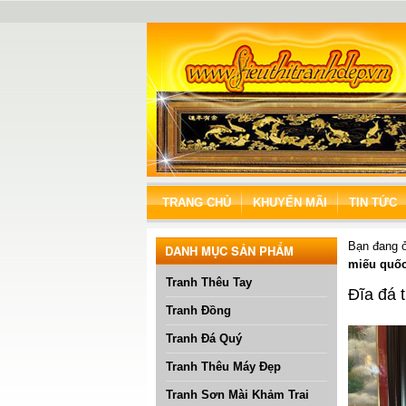
TRANG CHỦ
KHUYẾN MÃI
TIN TỨC
Bạn đang 
DANH MỤC SẢN PHẨM
miếu quốc
Tranh Thêu Tay
Đĩa đá 
Tranh Đồng
Tranh Đá Quý
Tranh Thêu Máy Đẹp
Tranh Sơn Mài Khảm Trai