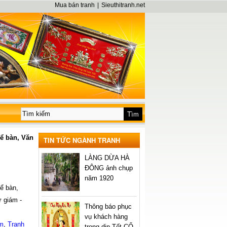
Mua bán tranh
|
Sieuthitranh.net
để bàn, Văn
TIN TỨC NGÀNH TRANH
LÀNG DỪA HÀ
ĐÔNG ảnh chụp
năm 1920
để bàn,
 giám -
Thông báo phục
vụ khách hàng
ệm
,
Tranh
trong dịp Tết CỔ