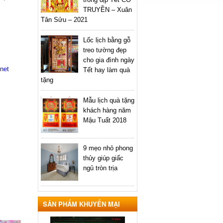
TRUYỀN – Xuân
Tân Sửu – 2021
Lốc lịch bằng gỗ
treo tường đẹp
cho gia đình ngày
.net
Tết hay làm quà
tặng
Mẫu lịch quà tặng
khách hàng năm
Mậu Tuất 2018
9 mẹo nhỏ phong
thủy giúp giấc
ngủ tròn trịa
SẢN PHẨM KHUYẾN MẠI