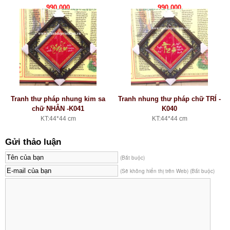
990,000
990.000
Tranh thư pháp nhung kim sa
Tranh nhung thư pháp chữ TRÍ -
chữ NHẪN -K041
K040
KT:44*44 cm
KT:44*44 cm
Gửi thảo luận
(Bắt buộc)
(Sẽ không hiển thị trên Web) (Bắt buộc)