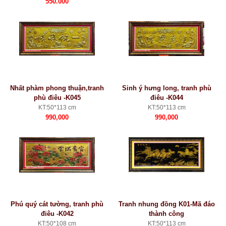
550.000
Nhất phàm phong thuận,tranh
Sinh ý hưng long, tranh phù
phù điêu -K045
điêu -K044
KT:50*113 cm
KT:50*113 cm
990,000
990,000
Phú quý cát tường, tranh phù
Tranh nhung đồng K01-Mã đáo
điêu -K042
thành công
KT:50*108 cm
KT:50*113 cm