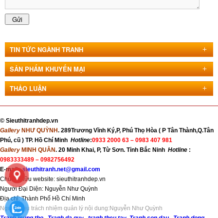
TIN TỨC NGÀNH TRANH
SẢN PHẨM KHUYẾN MẠI
THẢO LUẬN
©
Sieuthitranhdep.vn
Gallery
NHƯ QUỲNH
. 289Trương Vĩnh Ký,P, Phú Thọ Hòa ( P Tân Thành,Q.Tân
Phú, cũ ) TP. Hồ Chí Minh
Hotline
:
0933 2000 63 –
0983 407 981
Gallery
MINH QUÂN
. 20 Minh Khai, P, Từ Sơn. Tỉnh Bắc Ninh
Hotline
:
0983333489 – 0982756492
E-mail:
sieuthitranh.net@gmail.com
Chủ sở hữu website: sieuthitranhdep.vn
Người Đại Diện: Nguyễn Như Quỳnh
Địa chỉ:
Thành Phố Hồ Chí Minh
Người chịu trách nhiệm quản lý nội dung:Nguyễn Như Quỳnh