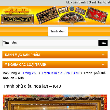
Mua bán tranh
|
Sieuthitranh.net
Trình đơn
DANH MỤC SẢN PHẨM
Ý NGHĨA CÁC LOẠI TRANH
Bạn đang ở:
Trang chủ
>
Tranh Kim Sa - Phù Điêu
>
Tranh phù điêu
hoa lan – K48
Tranh phù điêu hoa lan – K48