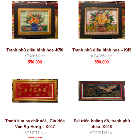
Tranh phù điêu bình hoa -K50
Tranh phù điêu bình hoa – K49
KT:48*58 cm
KT:48*58 cm
550.000
550.000
Tranh kim sa chữ nổi , Gia Hòa
Đại triển hoằng đồ, tranh phù
Vạn Sự Hưng – K047
điêu -K046
KT:37*77 cm
KT:50*113 cm